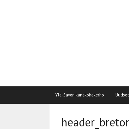
Siirry
sisältöön
Ylä-Savon kanakoirakerho
Uutiset
header_breto