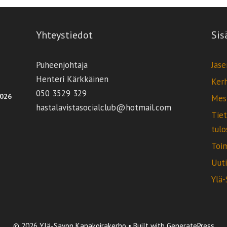
Yhteystiedot
Sis
Puheenjohtaja
Jäse
Henteri Kärkkäinen
Ker
050 3529 329
2026
Mest
hastalavistasocialclub@hotmail.com
Tiet
tulo
Toi
Uut
Ylä
© 2026 Ylä-Savon Kanakoirakerho
• Built with
GeneratePress