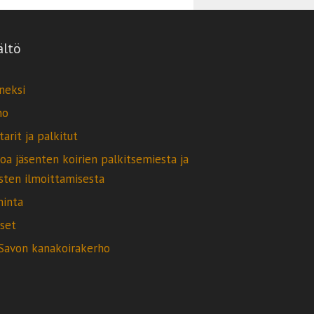
ältö
neksi
ho
arit ja palkitut
oa jäsenten koirien palkitsemiesta ja
sten ilmoittamisesta
minta
iset
-Savon kanakoirakerho