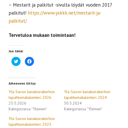
– Mestarit ja palkitut -sivulta löydät vuoden 2017
palkitut!
https://www.yskkk.net/mestarit-ja-
palkitut/
Tervetuloa mukaan toimintaan!
Jaa tämä:
J
J
a
a
a
a
T
F
w
a
i
c
t
e
Aiheeseen liittyy
t
b
e
o
r
o
Ylä-Savon kanakoirakerhon
Ylä-Savon kanakoirakerhon
i
k
tapahtumakalenteri 2026
tapahtumakalenteri 2024
s
i
s
s
25.5.2026
30.5.2024
ä
s
(
a
Kategoriassa "Yleinen"
Kategoriassa "Yleinen"
A
(
v
A
Ylä-Savon kanakoirakerhon
a
v
u
a
tapahtumakalenteri 2025
t
u