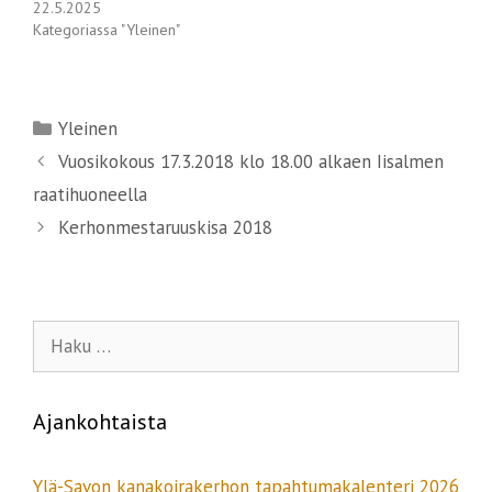
u
t
22.5.2025
u
u
Kategoriassa "Yleinen"
u
u
u
u
d
u
e
d
s
e
s
s
a
s
Kategoriat
i
a
Yleinen
k
i
k
k
Artikkelien
Vuosikokous 17.3.2018 klo 18.00 alkaen Iisalmen
u
k
n
u
selaus
a
n
raatihuoneella
s
a
s
s
Kerhonmestaruuskisa 2018
a
s
)
a
)
Haku:
Ajankohtaista
Ylä-Savon kanakoirakerhon tapahtumakalenteri 2026