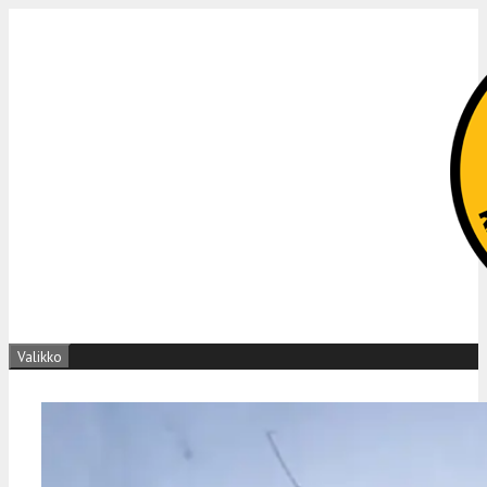
Siirry
sisältöön
Valikko