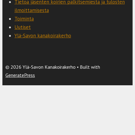
Tietoa jäsenten koirien palkitsemiesta ja tulosten
ilmoittamisesta
Toiminta
Uutiset
Ylä-Savon kanakoirakerho
© 2026 Ylä-Savon Kanakoirakerho
• Built with
GeneratePress