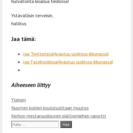
hulvatonta kisailua tiedossa!
Ystävällisin terveisin,
hallitus
Jaa tämä:
Jaa Twitterissä(Avautuu uudessa ikkunassa)
Jaa Facebookissa(Avautuu uudessa ikkunassa)
Aiheeseen liittyy
Kategoriat
Yleinen
Artikkelien
Nuorten koirien koulutusiltaan muutos
selaus
Kerhon mestaruuskisojen piällysmiehen raportti
Haku: