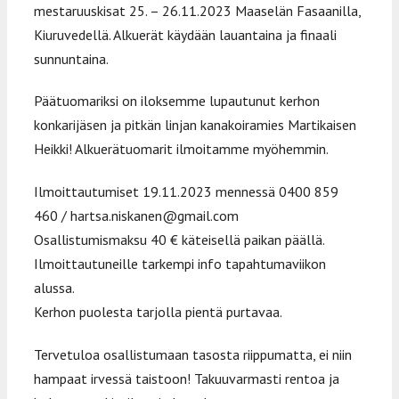
mestaruuskisat 25. – 26.11.2023 Maaselän Fasaanilla,
Kiuruvedellä. Alkuerät käydään lauantaina ja finaali
sunnuntaina.
Päätuomariksi on iloksemme lupautunut kerhon
konkarijäsen ja pitkän linjan kanakoiramies Martikaisen
Heikki! Alkuerätuomarit ilmoitamme myöhemmin.
Ilmoittautumiset 19.11.2023 mennessä 0400 859
460 / hartsa.niskanen@gmail.com
Osallistumismaksu 40 € käteisellä paikan päällä.
Ilmoittautuneille tarkempi info tapahtumaviikon
alussa.
Kerhon puolesta tarjolla pientä purtavaa.
Tervetuloa osallistumaan tasosta riippumatta, ei niin
hampaat irvessä taistoon! Takuuvarmasti rentoa ja