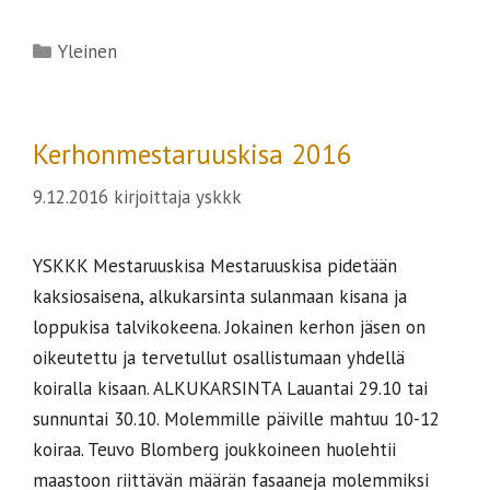
Kategoriat
Yleinen
Kerhonmestaruuskisa 2016
9.12.2016
kirjoittaja
yskkk
YSKKK Mestaruuskisa Mestaruuskisa pidetään
kaksiosaisena, alkukarsinta sulanmaan kisana ja
loppukisa talvikokeena. Jokainen kerhon jäsen on
oikeutettu ja tervetullut osallistumaan yhdellä
koiralla kisaan. ALKUKARSINTA Lauantai 29.10 tai
sunnuntai 30.10. Molemmille päiville mahtuu 10-12
koiraa. Teuvo Blomberg joukkoineen huolehtii
maastoon riittävän määrän fasaaneja molemmiksi