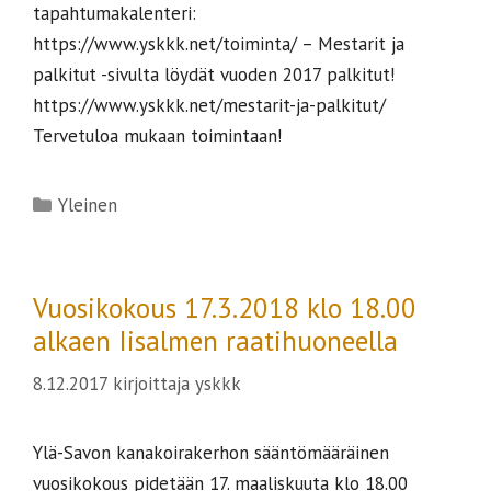
tapahtumakalenteri:
https://www.yskkk.net/toiminta/ – Mestarit ja
palkitut -sivulta löydät vuoden 2017 palkitut!
https://www.yskkk.net/mestarit-ja-palkitut/
Tervetuloa mukaan toimintaan!
Kategoriat
Yleinen
Vuosikokous 17.3.2018 klo 18.00
alkaen Iisalmen raatihuoneella
8.12.2017
kirjoittaja
yskkk
Ylä-Savon kanakoirakerhon sääntömääräinen
vuosikokous pidetään 17. maaliskuuta klo 18.00