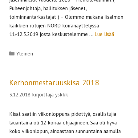
Puheenjohtaja, hallituksen jäsenet,
toiminnantarkastajat ) – Olemme mukana Iisalmen
kaikkien rotujen NORD koiranäyttelyssä
11.-12.5.2019 josta keskustelemme …
Lue lisää
Kategoriat
Yleinen
Kerhonmestaruuskisa 2018
3.12.2018
kirjoittaja
yskkk
Kisat saatiin viikonloppuna pidettyä, osallistujia
lauantaina oli 12 koiraa ohjaajineen. Sää oli hyvä
koko viikonlopun, ainoastaan sunnuntaina aamulla