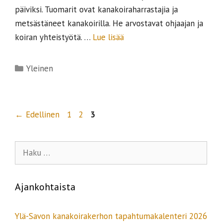
päiviksi. Tuomarit ovat kanakoiraharrastajia ja
metsästäneet kanakoirilla. He arvostavat ohjaajan ja
koiran yhteistyötä. …
Lue lisää
Kategoriat
Yleinen
Artikkelien
Sivu
Sivu
Sivu
←
Edellinen
1
2
3
selaus
Haku:
Ajankohtaista
Ylä-Savon kanakoirakerhon tapahtumakalenteri 2026