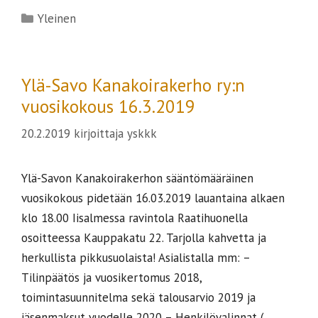
Kategoriat
Yleinen
Ylä-Savo Kanakoirakerho ry:n
vuosikokous 16.3.2019
20.2.2019
kirjoittaja
yskkk
Ylä-Savon Kanakoirakerhon sääntömääräinen
vuosikokous pidetään 16.03.2019 lauantaina alkaen
klo 18.00 Iisalmessa ravintola Raatihuonella
osoitteessa Kauppakatu 22. Tarjolla kahvetta ja
herkullista pikkusuolaista! Asialistalla mm: –
Tilinpäätös ja vuosikertomus 2018,
toimintasuunnitelma sekä talousarvio 2019 ja
jäsenmaksut vuodelle 2020 – Henkilövalinnat (