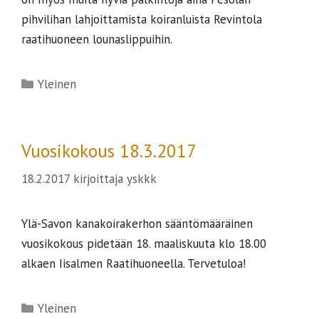
pihvilihan lahjoittamista koiranluista Revintola
raatihuoneen lounaslippuihin.
Kategoriat
Yleinen
Vuosikokous 18.3.2017
18.2.2017
kirjoittaja
yskkk
Ylä-Savon kanakoirakerhon sääntömääräinen
vuosikokous pidetään 18. maaliskuuta klo 18.00
alkaen Iisalmen Raatihuoneella. Tervetuloa!
Kategoriat
Yleinen