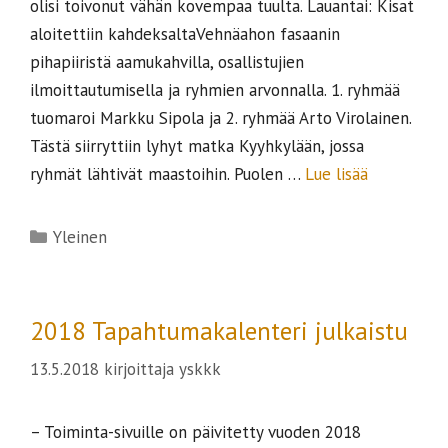
olisi toivonut vähän kovempaa tuulta. Lauantai: Kisat
aloitettiin kahdeksaltaVehnäahon fasaanin
pihapiiristä aamukahvilla, osallistujien
ilmoittautumisella ja ryhmien arvonnalla. 1. ryhmää
tuomaroi Markku Sipola ja 2. ryhmää Arto Virolainen.
Tästä siirryttiin lyhyt matka Kyyhkylään, jossa
ryhmät lähtivät maastoihin. Puolen …
Lue lisää
Kategoriat
Yleinen
2018 Tapahtumakalenteri julkaistu
13.5.2018
kirjoittaja
yskkk
– Toiminta-sivuille on päivitetty vuoden 2018