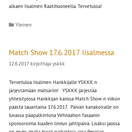
alkaen Iisalmen Raatihuoneella. Tervetuloa!
Kategoriat
Yleinen
Match Show 17.6.2017 Iisalmessa
12.6.2017
kirjoittaja
yskkk
Tervetuloa Iisalmen Hankkijalle YSKKK:n
järjestämään mätsäriin! YSKKK järjestää
yhteistyössä Hankkijan kanssa Match Show:n viikon
päästä lauantaina 17.6.2017. Päivän kanakoiralle on
luvassa pääpalkintona Vehnäahon fasaanin
sponsoroima kuuden linnun jahtipäivä. Lisäksi jaossa
on myös muita hyviä palkintoja aina Pesolan