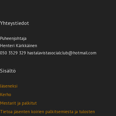
Yhteystiedot
Puheenjohtaja
Henteri Kärkkäinen
050 3529 329 hastalavistasocialclub@hotmail.com
Sisältö
Jäseneksi
Kerho
Mestarit ja palkitut
Tietoa jäsenten koirien palkitsemiesta ja tulosten