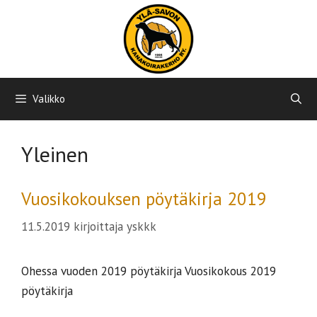
Siirry
sisältöön
Valikko
Yleinen
Vuosikokouksen pöytäkirja 2019
11.5.2019
kirjoittaja
yskkk
Ohessa vuoden 2019 pöytäkirja Vuosikokous 2019
pöytäkirja